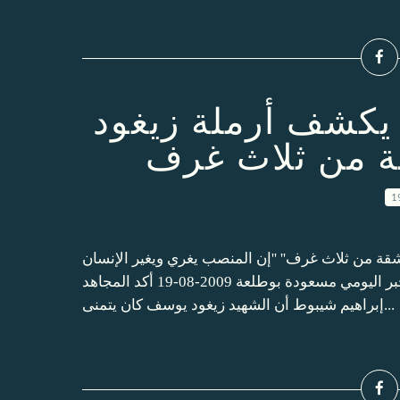
 يكشف أرملة زيغود
 من ثلاث غرف
1
قة من ثلاث غرف'' ''إن المنصب يغري ويغير الإنسان
ولا أريد أن أتغير لأنني جاهدت من أجل الجزائر'' المصدر الخبر اليومي مسعودة بوطلعة 2009-08-19 أكد المجاهد
إبراهيم شيبوط أن الشهيد زيغود يوسف كان يتمنى...