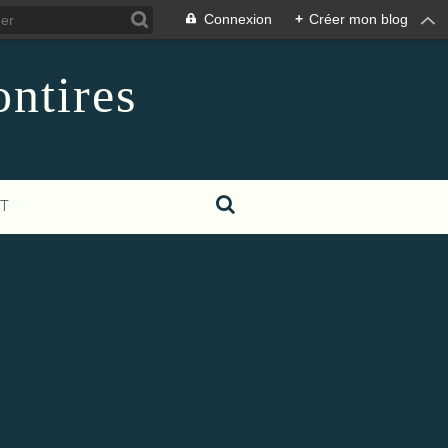
Connexion
+
Créer mon blog
ontires
T