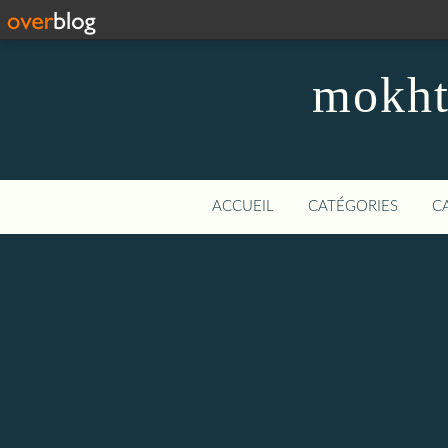
mokhta
ACCUEIL
CATÉGORIES
C