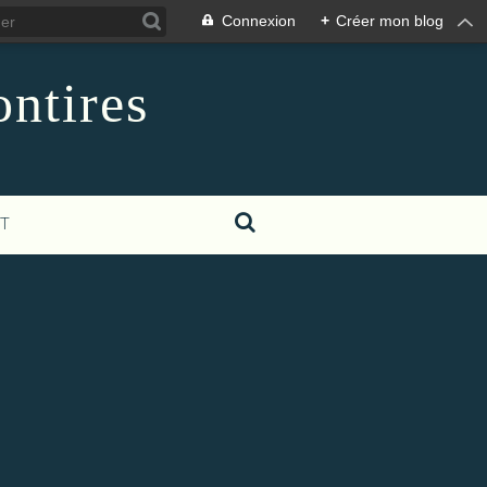
Connexion
+
Créer mon blog
ontires
T