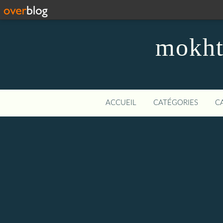
mokhta
ACCUEIL
CATÉGORIES
C