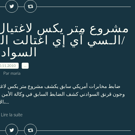
مشروع متر يكس لاغتيال 
/الـسي آي إي اغتالت ا
السواد
0.11.2010
…
Par maria
ضابط مخابرات أمريكي سابق يكشف مشروع متر يكس لاغتيال
وجون قرنق السوادني كشف الضابط السابق في وكالة الأمن ال
الأمريكية استغلت برنامجا للعمليات السرية حول العالم،...
Lire la suite