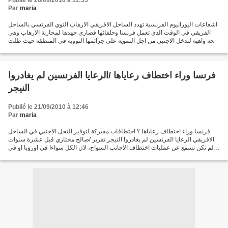
Publié le 26/09/2010 à 11:55
Par
maria
اشعاعات اليورانيوم الفرنسية تهدد الساحل الافريقي الارهاب النوي الفرنسي بالساحل
الفريقي في الوقت الدي تعمل فرنسا وحلفائها قصارى جهدها لمحاربة الارهاب وهي
حجة واهية لتدخل الاجنبي من اجل التمويه على جرائمها النووية في المنطقة حيث ظلت
شركاتها النووية تستغل...
فرنسا وراء اختطاف رعاياها /الرعايا الفرنسين لم يغادروا
النيجر
Publié le 21/09/2010 à 12:46
Par
maria
فرنسا وراء اختطاف رعاياها ؟ اختطافات مفبركة لتوفير التخل الاجنبي في الساحل
الافريقي الرعايا الفرنسين لم يغادروا النيجر تقرير /صالح مختاري قبل عشرة سنوات
لم نكن نسمع عن عمليات اختطاف الاجانب السواح، لان الكل سواءا في اوروبا او في
امريكا كانا يراهنان على...