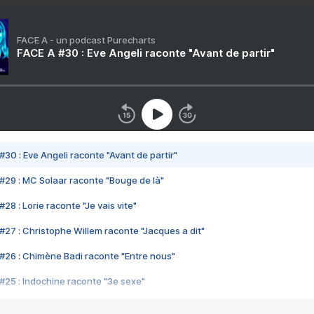
FACE A - un podcast Purecharts
FACE A #30 : Eve Angeli raconte "Avant de partir"
#30 : Eve Angeli raconte "Avant de partir"
#29 : MC Solaar raconte "Bouge de là"
28 : Lorie raconte "Je vais vite"
#27 : Christophe Willem raconte "Jacques a dit"
#26 : Chimène Badi raconte "Entre nous"
#25 : Indochine raconte "3e sexe"
#24 : Zaho raconte "C'est chelou"