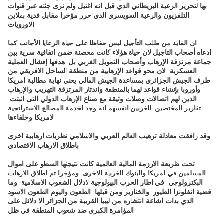
بها لتحرير الرعية البريطاني الدي قيل انه اغتيل ولم نرى جثته عبر قنوات
التلفزيون والرعية السويسري الدي حرر مؤخرا مقابل فدية بملاين
الاورويات
ان الغاية من طلب التأجيل ليس حفاظا على حياة الرعايا الأجانب كما
ادعاه أصحاب التاجيل لان حياة هؤلاء كانت محصنة ضمن اتفاقية سرية بين
جماعة مرتزقة الإرهاب وأصحاب التمويل الغربي بل هدفها إفشال العملية
العسكرية لان محو قواعد الإرهابية من منطقة الساحل الافريقي من
طرف الجيش الجزائري بمساعدة الجيش المالي يعني نهاية مطالبة امريكا
وأوروبا بإنشاء قواعد لهما بالمنطقة واندثار المرتزقة التهريب والإرهاب
الدين لهم اتصالات وصلات وثيقة مع صناع الإرهاب الدولي التى اثبتت
تقارير المختصين الغربين انفسهم انه وجد لخدمة المصالح الاستراتجية
لامريكا وحلفاءها
وقد رافقت معادلة ترهيب العالم العربي والاسلامي نظريات ارهابية اخرى
باطلاق الارهاب الاقتصادي
تحت ظريعة الارزمة المالية العالمية كانت نتيجتها السطو على اموال
المسلمين في امريكا والبنوك الغربية الاخرى ومؤخرا تم اطلاق الارهاب
البكترولوجي في اطار الحرب البيولوجية لادلال الشعوب الاسلامية وما
قضية انفلونزا الطيور والخنازير ومن قبلها الطعون واليوم الطعون الاسود
الدي بدات اشاعة انتشاره من ليبيا القريبة من الجزائر الا دلائل على
المؤامرة الكبرى ضد شعوب المنطقة في ظل