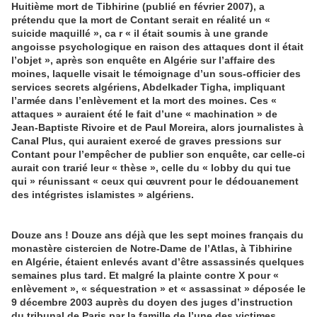
Huitième mort de Tibhirine (publié en février 2007), a
prétendu que la mort de Contant serait en réalité un «
suicide maquillé », ca r « il était soumis à une grande
angoisse psychologique en raison des attaques dont il était
l’objet », après son enquête en Algérie sur l’affaire des
moines, laquelle visait le témoignage d’un sous-officier des
services secrets algériens, Abdelkader Tigha, impliquant
l’armée dans l’enlèvement et la mort des moines. Ces «
attaques » auraient été le fait d’une « machination » de
Jean-Baptiste Rivoire et de Paul Moreira, alors journalistes à
Canal Plus, qui auraient exercé de graves pressions sur
Contant pour l’empêcher de publier son enquête, car celle-ci
aurait con trarié leur « thèse », celle du « lobby du qui tue
qui » réunissant « ceux qui œuvrent pour le dédouanement
des intégristes islamistes » algériens
.
Douze ans ! Douze ans déjà que les sept moines français du
monastère cistercien de Notre-Dame de l’Atlas, à Tibhirine
en Algérie, étaient enlevés avant d’être assassinés quelques
semaines plus tard. Et malgré la plainte contre X pour «
enlèvement », « séquestration » et « assassinat » déposée le
9 décembre 2003 auprès du doyen des juges d’instruction
du tribunal de Paris par la famille de l’une des victimes,