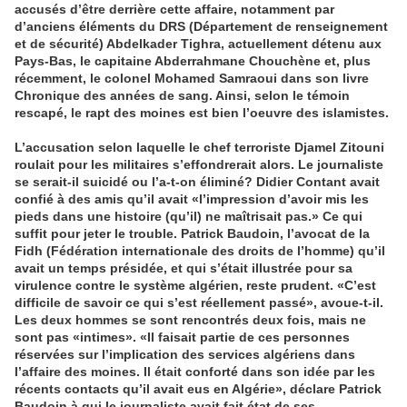
accusés d’être derrière cette affaire, notamment par
d’anciens éléments du DRS (Département de renseignement
et de sécurité) Abdelkader Tighra, actuellement détenu aux
Pays-Bas, le capitaine Abderrahmane Chouchène et, plus
récemment, le colonel Mohamed Samraoui dans son livre
Chronique des années de sang. Ainsi, selon le témoin
rescapé, le rapt des moines est bien l’oeuvre des islamistes
.
L’accusation selon laquelle le chef terroriste Djamel Zitouni
roulait pour les militaires s’effondrerait alors. Le journaliste
se serait-il suicidé ou l’a-t-on éliminé? Didier Contant avait
confié à des amis qu’il avait «l’impression d’avoir mis les
pieds dans une histoire (qu’il) ne maîtrisait pas.» Ce qui
suffit pour jeter le trouble. Patrick Baudoin, l’avocat de la
Fidh (Fédération internationale des droits de l’homme) qu’il
avait un temps présidée, et qui s’était illustrée pour sa
virulence contre le système algérien, reste prudent. «C’est
difficile de savoir ce qui s’est réellement passé», avoue-t-il.
Les deux hommes se sont rencontrés deux fois, mais ne
sont pas «intimes». «Il faisait partie de ces personnes
réservées sur l’implication des services algériens dans
l’affaire des moines. Il était conforté dans son idée par les
récents contacts qu’il avait eus en Algérie», déclare Patrick
Baudoin à qui le journaliste avait fait état de ses