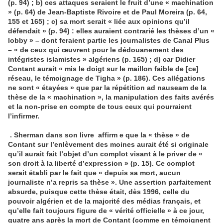
(p. 94) ; b) ces attaques seraient le fruit d’une « machination
» (p. 64) de Jean-Baptiste Rivoire et de Paul Moreira (p. 64,
155 et 165) ; c) sa mort serait « liée aux opinions qu’il
défendait » (p. 94) : elles auraient contrarié les thèses d’un «
lobby » – dont feraient partie les journalistes de Canal Plus
– « de ceux qui œuvrent pour le dédouanement des
intégristes islamistes » algériens (p. 165) ; d) car Didier
Contant aurait « mis le doigt sur le maillon faible de [ce]
réseau, le témoignage de Tigha » (p. 186). Ces allégations
ne sont « étayées » que par la répétition ad nauseam de la
thèse de la « machination », la manipulation des faits avérés
et la non-prise en compte de tous ceux qui pourraient
l’infirmer
.
.
Sherman dans son livre affirm e que la « thèse » de
Contant sur l’enlèvement des moines aurait été si originale
qu’il aurait fait l’objet d’un complot visant à le priver de «
son droit à la liberté d’expression » (p. 15). Ce complot
serait établi par le fait que « depuis sa mort, aucun
journaliste n’a repris sa thèse ». Une assertion parfaitement
absurde, puisque cette thèse était, dès 1996, celle du
pouvoir algérien et de la majorité des médias français, et
qu’elle fait toujours figure de « vérité officielle » à ce jour,
quatre ans après la mort de Contant (comme en témoignent