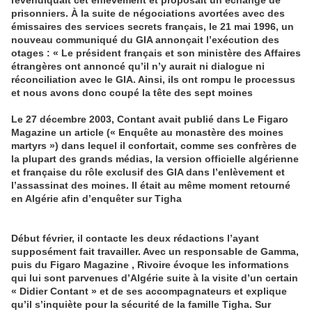
prisonniers. À la suite de négociations avortées avec des
émissaires des services secrets français, le 21 mai 1996, un
nouveau communiqué du GIA annonçait l’exécution des
otages : « Le président français et son ministère des Affaires
étrangères ont annoncé qu’il n’y aurait ni dialogue ni
réconciliation avec le GIA. Ainsi, ils ont rompu le processus
et nous avons donc coupé la tête des sept moines
Le 27 décembre 2003, Contant avait publié dans Le Figaro
Magazine un article (« Enquête au monastère des moines
martyrs ») dans lequel il confortait, comme ses confrères de
la plupart des grands médias, la version officielle algérienne
et française du rôle exclusif des GIA dans l’enlèvement et
l’assassinat des moines. Il était au même moment retourné
en Algérie afin d’enquêter sur Tigha
Début février, il contacte les deux rédactions l’ayant
supposément fait travailler. Avec un responsable de Gamma,
puis du Figaro Magazine , Rivoire évoque les informations
qui lui sont parvenues d’Algérie suite à la visite d’un certain
« Didier Contant » et de ses accompagnateurs et explique
qu’il s’inquiète pour la sécurité de la famille Tigha. Sur