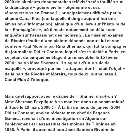
2000 de plusieurs documentaires télévisés très fouillés sur
la dramatique « guerre civile » algérienne et ses
répercussions en France 1 , principalement diffusés par la
chaîne Canal Plus (sur laquelle il dirige aujourd’hui une
émission d’information), ainsi que d’un livre sur l’histoire de
la « Françalgérie », où il relate notamment en détail son
enquête sur l’assassinat des moines 2 . La mise en examen
de Rivoire résulte d’une plainte déposée contre lui et son
confrère Paul Moreira par Rina Sherman, qui fut la compagne
du journaliste Didier Contant, lequel s’est suicidé à Paris, en
se jetant du cinquième étage d’un immeuble, le 15 février
2004 : selon Mme Sherman, il s’agirait d’un « suicide
maquillé », provoqué par les « attaques dont il était l’objet »
de la part de Rivoire et Moreira, tous deux journalistes à
Canal Plus à l’époque
.
Mais quel rapport avec le drame de Tibhirine, dira-t-on ?
Mme Sherman l’explique à sa manière dans un communiqué
diffusé le 19 mars 2008 : « À la fin du mois de janvier 2004,
Didier Contant, ancien rédacteur en chef de l’agence
Gamma, revenait d’une investigation en Algérie sur
l’enlèvement et l’assassinat des moines de Tibhirine en
1996. À Paris, il apprenait que Jean-Baptiste Rivoire de