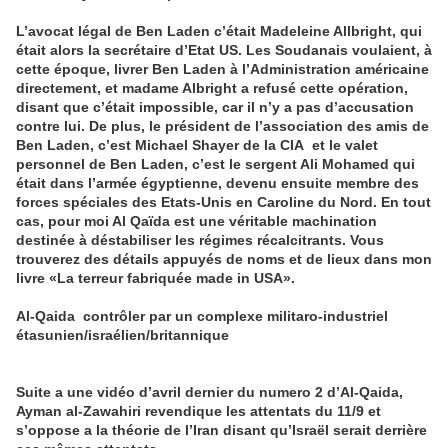
L’avocat légal de Ben Laden c’était Madeleine Allbright, qui
était alors la secrétaire d’Etat US. Les Soudanais voulaient, à
cette époque, livrer Ben Laden à l’Administration américaine
directement, et madame Albright a refusé cette opération,
disant que c’était impossible, car il n’y a pas d’accusation
contre lui. De plus, le président de l’association des amis de
Ben Laden, c’est Michael Shayer de la CIA et le valet
personnel de Ben Laden, c’est le sergent Ali Mohamed qui
était dans l’armée égyptienne, devenu ensuite membre des
forces spéciales des Etats-Unis en Caroline du Nord. En tout
cas, pour moi Al Qaïda est une véritable machination
destinée à déstabiliser les régimes récalcitrants. Vous
trouverez des détails appuyés de noms et de lieux dans mon
livre «La terreur fabriquée made in USA».
Al-Qaida contrôler par un complexe militaro-industriel
étasunien/israélien/britannique
Suite a une vidéo d’avril dernier du numero 2 d’Al-Qaida,
Ayman al-Zawahiri revendique les attentats du 11/9 et
s’oppose a la théorie de l’Iran disant qu’Israël serait derrière