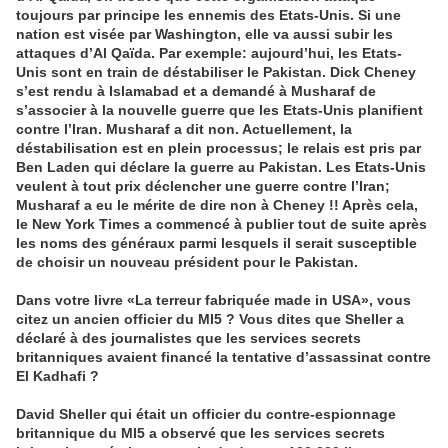
toujours par principe les ennemis des Etats-Unis. Si une
nation est visée par Washington, elle va aussi subir les
attaques d’Al Qaïda. Par exemple: aujourd’hui, les Etats-
Unis sont en train de déstabiliser le Pakistan. Dick Cheney
s’est rendu à Islamabad et a demandé à Musharaf de
s’associer à la nouvelle guerre que les Etats-Unis planifient
contre l’Iran. Musharaf a dit non. Actuellement, la
déstabilisation est en plein processus; le relais est pris par
Ben Laden qui déclare la guerre au Pakistan. Les Etats-Unis
veulent à tout prix déclencher une guerre contre l’Iran;
Musharaf a eu le mérite de dire non à Cheney !! Après cela,
le New York Times a commencé à publier tout de suite après
les noms des généraux parmi lesquels il serait susceptible
de choisir un nouveau président pour le Pakistan.
Dans votre livre «La terreur fabriquée made in USA», vous
citez un ancien officier du MI5 ? Vous dites que Sheller a
déclaré à des journalistes que les services secrets
britanniques avaient financé la tentative d’assassinat contre
El Kadhafi ?
David Sheller qui était un officier du contre-espionnage
britannique du MI5 a observé que les services secrets