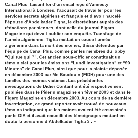
Canal Plus, faisant foi d’un email reçu d’Amnesty
International à Londres, l’accusait de travailler pour les
services secrets algériens et français et d’avoir harcelé
l’épouse d’Abdelkader Tigha, le discréditant auprès des
rédactions parisiennes, dont celle du journal Figaro
Magazine qui devait publier son enquête. Transfuge de
l’armée algérienne, Tigha mettait en cause l’armée
algérienne dans la mort des moines, thèse défendue par
l’équipe de Canal Plus, comme par les membres du lobby
“Qui tue qui ?”. Cet ancien sous-officier constituait un
témoin clef pour les émissions “Lundi investigation” et “90
Minutes” de Canal Plus, ainsi que pour la plainte déposée
en décembre 2003 par Me Baudouin (FIDH) pour une des
familles des moines victimes. Les précédentes
investigations de Didier Contant ont été respectivement
publiées dans le Pèlerin magazine en février 2003 et dans le
Figaro Magazine en décembre 2003. Au cours de sa dernière
investigation, ce grand reporter avait trouvé de nouveaux
témoins indiquant que les moines avaient été assassinés
par le GIA et il avait recueilli des témoignages mettant en
doute la personne d’Abdelkader Tigha 3
. »