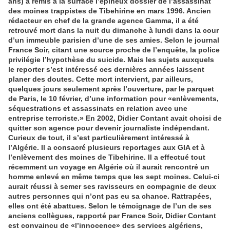
ans) a remis à la surface l’épineux dossier de l’assassinat
des moines trappistes de Tibehirine en mars 1996. Ancien
rédacteur en chef de la grande agence Gamma, il a été
retrouvé mort dans la nuit du dimanche à lundi dans la cour
d’un immeuble parisien d’une de ses amies. Selon le journal
France Soir, citant une source proche de l’enquête, la police
privilégie l’hypothèse du suicide. Mais les sujets auxquels
le reporter s’est intéressé ces dernières années laissent
planer des doutes. Cette mort intervient, par ailleurs,
quelques jours seulement après l’ouverture, par le parquet
de Paris, le 10 février, d’une information pour «enlèvements,
séquestrations et assassinats en relation avec une
entreprise terroriste.» En 2002, Didier Contant avait choisi de
quitter son agence pour devenir journaliste indépendant.
Curieux de tout, il s’est particulièrement intéressé à
l’Algérie. Il a consacré plusieurs reportages aux GIA et à
l’enlèvement des moines de Tibehirine. Il a effectué tout
récemment un voyage en Algérie où il aurait rencontré un
homme enlevé en même temps que les sept moines. Celui-ci
aurait réussi à semer ses ravisseurs en compagnie de deux
autres personnes qui n’ont pas eu sa chance. Rattrapées,
elles ont été abattues. Selon le témoignage de l’un de ses
anciens collègues, rapporté par France Soir, Didier Contant
est convaincu de «l’innocence» des services algériens,