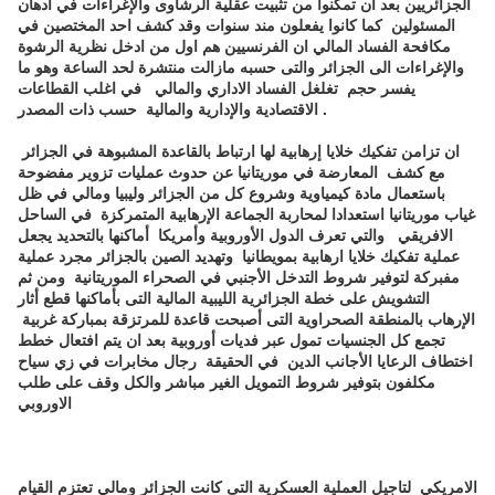
الجزائريين بعد ان تمكنوا من تثبيت عقلية الرشاوى والإغراءات في أدهان
المسئولين كما كانوا يفعلون مند سنوات وقد كشف احد المختصين في
مكافحة الفساد المالي ان الفرنسيين هم اول من ادخل نظرية الرشوة
والإغراءات الى الجزائر والتى حسبه مازالت منتشرة لحد الساعة وهو ما
يفسر حجم تغلغل الفساد الاداري والمالي في اغلب القطاعات
الاقتصادية والإدارية والمالية حسب ذات المصدر .
ان تزامن تفكيك خلايا إرهابية لها ارتباط بالقاعدة المشبوهة في الجزائر
مع كشف المعارضة في موريتانيا عن حدوث عمليات تزوير مفضوحة
باستعمال مادة كيمياوية وشروع كل من الجزائر وليبيا ومالي في ظل
غياب موريتانيا استعدادا لمحاربة الجماعة الإرهابية المتمركزة في الساحل
الافريقي والتي تعرف الدول الأوروبية وأمريكا أماكنها بالتحديد يجعل
عملية تفكيك خلايا ارهابية بمويطانيا وتهديد الصين بالجزائر مجرد عملية
مفبركة لتوفير شروط التدخل الأجنبي في الصحراء الموريتانية ومن ثم
التشويش على خطة الجزائرية الليبية المالية التى بأماكنها قطع أثار
الإرهاب بالمنطقة الصحراوية التى أصبحت قاعدة للمرتزقة بمباركة غربية
تجمع كل الجنسيات تمول عبر فديات أوروبية بعد ان يتم افتعال خطط
اختطاف الرعايا الأجانب الدين في الحقيقة رجال مخابرات في زي سياح
مكلفون بتوفير شروط التمويل الغير مباشر والكل وقف على طلب
الاوروبي
الامريكي لتاجيل العملية العسكرية التى كانت الجزائر ومالي تعتزم القيام