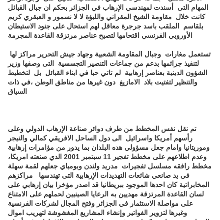
المهام التى أسندت لمهندسي الإرهاب في الجزائر بحكم ان جبال القبائل
كانت خلال مقاومة الشيخ المقراني واللبؤة لا لا نسمور و العبقري كريم
بلقاسم الملقب باسد جرجرة معاقل لهم استحال على جنود الاستيطان
الأوروبي الفرنسي اقتحامها لتصبح عناصر مرتزقة القاعدة المجرمة
تستعمل مغارات وجبال المقاومة الشعبية وجهاد جيش التحرير مراكز لها
لتنفيذ جرائمها بدعم من جماعات التنصير التجسسية التى وصفها وزير
الشؤون الدينية بعناصر إرهابية لم تاتي حبا في ابناء القبائل بل لتخطيط
والتنظير لتفتيت بلاد الامازيغ دون غيرها من مناطق الوطن ،في ذات
السياق
تم نقل نفس المخطط من طرف دوائر صناعة الإرهاب الدولي وعلى
رأسهم أمريكا واسرائيل الى دول الساحل الافريقي كمالي والنيجر
وموريتانيا وامام جعل مسؤولي هده البلدان بما يدور من مؤامرات إرهابية
وعدم اطلاعهم على مخطط تفجير 11 سبتمبر 2001 الدي صنعته امريكا،
مخطط رافقه مسلسل تفجيرات مدريد ولندن وبومباي جعلهم لقمة سهلة
في يد صانعي شائعات التهديدات الإرهابية التى تهندسها مراكزهم
المخابراتية كان احدها الموجود ببريطانيا قد اصدر مؤخرا بيان إرهابي على
لسان القاعدة المرتزقة مهديين به الرعايا الصينيين لحملهم على الامتناع
على مواصلة الاستثمار في الجزائر وفتح المجال لشركات الفرنسية
وغيرها لتزوير الفواتير وإنشاء المشاريع المغشوشة لتهريب اموال