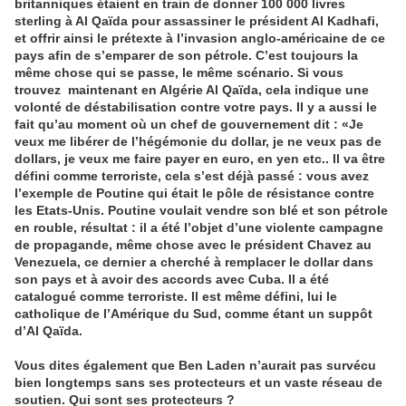
britanniques étaient en train de donner 100 000 livres
sterling à Al Qaïda pour assassiner le président Al Kadhafi,
et offrir ainsi le prétexte à l’invasion anglo-américaine de ce
pays afin de s’emparer de son pétrole. C’est toujours la
même chose qui se passe, le même scénario. Si vous
trouvez maintenant en Algérie Al Qaïda, cela indique une
volonté de déstabilisation contre votre pays. Il y a aussi le
fait qu’au moment où un chef de gouvernement dit : «Je
veux me libérer de l’hégémonie du dollar, je ne veux pas de
dollars, je veux me faire payer en euro, en yen etc.. Il va être
défini comme terroriste, cela s’est déjà passé : vous avez
l’exemple de Poutine qui était le pôle de résistance contre
les Etats-Unis. Poutine voulait vendre son blé et son pétrole
en rouble, résultat : il a été l’objet d’une violente campagne
de propagande, même chose avec le président Chavez au
Venezuela, ce dernier a cherché à remplacer le dollar dans
son pays et à avoir des accords avec Cuba. Il a été
catalogué comme terroriste. Il est même défini, lui le
catholique de l’Amérique du Sud, comme étant un suppôt
d’Al Qaïda.
Vous dites également que Ben Laden n’aurait pas survécu
bien longtemps sans ses protecteurs et un vaste réseau de
soutien. Qui sont ses protecteurs ?