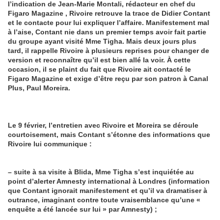
l’indication de Jean-Marie Montali, rédacteur en chef du
Figaro Magazine , Rivoire retrouve la trace de Didier Contant
et le contacte pour lui expliquer l’affaire. Manifestement mal
à l’aise, Contant nie dans un premier temps avoir fait partie
du groupe ayant visité Mme Tigha. Mais deux jours plus
tard, il rappelle Rivoire à plusieurs reprises pour changer de
version et reconnaître qu’il est bien allé la voir. À cette
occasion, il se plaint du fait que Rivoire ait contacté le
Figaro Magazine et exige d’être reçu par son patron à Canal
Plus, Paul Moreira
.
Le 9 février, l’entretien avec Rivoire et Moreira se déroule
courtoisement, mais Contant s’étonne des informations que
Rivoire lui communique
:
–
suite à sa visite à Blida, Mme Tigha s’est inquiétée au
point d’alerter Amnesty international à Londres (information
que Contant ignorait manifestement et qu’il va dramatiser à
outrance, imaginant contre toute vraisemblance qu’une «
enquête a été lancée sur lui » par Amnesty
) ;