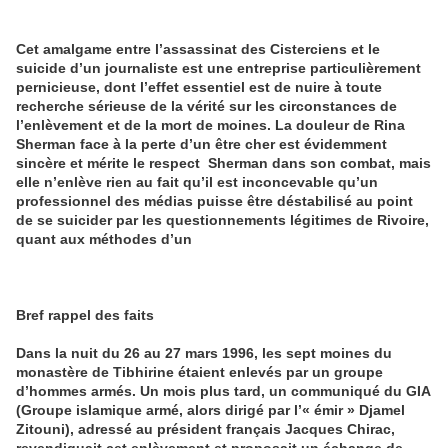
Cet amalgame entre l’assassinat des Cisterciens et le
suicide d’un journaliste est une entreprise particulièrement
pernicieuse, dont l’effet essentiel est de nuire à toute
recherche sérieuse de la vérité sur les circonstances de
l’enlèvement et de la mort de moines. La douleur de Rina
Sherman face à la perte d’un être cher est évidemment
sincère et mérite le respect Sherman dans son combat, mais
elle n’enlève rien au fait qu’il est inconcevable qu’un
professionnel des médias puisse être déstabilisé au point
de se suicider par les questionnements légitimes de Rivoire,
quant aux méthodes d’un
Bref rappel des faits
Dans la nuit du 26 au 27 mars 1996, les sept moines du
monastère de Tibhirine étaient enlevés par un groupe
d’hommes armés. Un mois plus tard, un communiqué du GIA
(Groupe islamique armé, alors dirigé par l’« émir » Djamel
Zitouni), adressé au président français Jacques Chirac,
revendiquait cet enlèvement et proposait un échange de