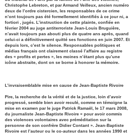
Christophe Lebreton, et par Armand Veilleux, ancien numéro
deux de l’ordre cistercien, les responsables de ce crime
n’ont toujours pas été formellement identifiés à ce jour ni, a
fortiori , jugés. L’instruction de cette plainte, confiée en
février 2004 au juge antiterroriste Jean-Louis Bruguière,
n’avait toujours pas abouti plus de quatre ans après, quand
celui-ci a définitivement quitté ses fonctions en juin 2007. Et
depuis lors, c’est le silence. Responsables politiques et
médias français ont clairement classé l’affaire au registre
des « profits et pertes », les moines n’étant plus qu’une
icône abstraite, dont on se borne à honorer la mémoire
.
L’invraisemblable mise en cause de Jean-Baptiste Rivoire
Pire, la recherche de la vérité et de la justice, loin d’avoir
progressé, semble bien avoir reculé, comme en témoigne la
mise en examen par le juge Patrick Ramaël, le 17 mars 2008,
du journaliste Jean-Baptiste Rivoire « pour avoir commis
des violences volontaires avec préméditation sur la
personne de son confrère Didier Contant ». Jean-Baptiste
Rivoire est l’auteur ou le co-auteur dans les années 1990 et