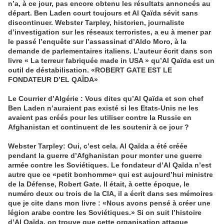
n’a, à ce jour, pas encore obtenu les résultats annoncés au
départ. Ben Laden court toujours et Al Qaïda sévit sans
discontinuer. Webster Tarpley, historien, journaliste
d’investigation sur les réseaux terroristes, a eu à mener par
le passé l’enquête sur l’assassinat d’Aldo Moro, à la
demande de parlementaires italiens. L’auteur écrit dans son
livre « La terreur fabriquée made in USA » qu’Al Qaïda est un
outil de déstabilisation. «ROBERT GATE EST LE
FONDATEUR D’EL QAÏDA»
Le Courrier d’Algérie : Vous dites qu’Al Qaïda et son chef
Ben Laden n’auraient pas existé si les Etats-Unis ne les
avaient pas créés pour les utiliser contre la Russie en
Afghanistan et continuent de les soutenir à ce jour ?
Webster Tarpley: Oui, c’est cela. Al Qaïda a été créée
pendant la guerre d’Afghanistan pour monter une guerre
armée contre les Soviétiques. Le fondateur d’Al Qaïda n’est
autre que ce «petit bonhomme» qui est aujourd’hui ministre
de la Défense, Robert Gate. Il était, à cette époque, le
numéro deux ou trois de la CIA, il a écrit dans ses mémoires
que je cite dans mon livre : «Nous avons pensé à créer une
légion arabe contre les Soviétiques.» Si on suit l’histoire
d’Al Qaïda, on trouve que cette organisation attaque