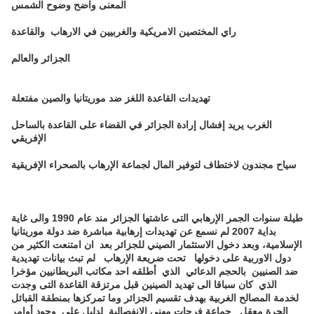
المعنى واضح وضوح الشمس
راي المختصين الامريكية والغربيين في الارهاب والقاعدة
الجزائر والعالم
تهديدات القاعدة اللغز ضد موريتانيا والصين مفتعلة
الغرب يريد إفشال إرادة الجزائر في القضاء على القاعدة بالساحل
الإفريقي
سياح مجندون لاختطاف لتوفير المال لجماعة الإرهاب بالصحراء الإفريقية
طيلة سنوات الجمر الإرهابي التى عاشتها الجزائر مند عام 1990 والى غاية
بداية 2007 لم نسمع عن تهديدات إرهابية مباشرة ضد دولة موريتانيا
الإسلامية، وبعد دخول الاستثمار الصيني للجزائر بعد ان امتنعت الكثير من
دول الاوربية على دخولها تحت ضريعة الإرهاب لم تبث بيانات تهديدية
ضد الصنيين بالحجم الدعائي الذي أطلقه احد مكاتب البريطانيين مؤخرا
الذي كان سباقا الى تهديد الصينين قبل مرتزقة القاعدة التى وجدت
لخدمة المصالح الغربية بهدف تقسيم الجزائر وما تمركزها بمنطقة القبائل
الحرة معقل جماعة فرحات مهني الانفصالية لدليل على وجود أوامر