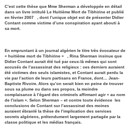
C’est cette thèse que Mme Sherman a développée en détail
dans un livre intitulé Le Huitième Mort de Tibhirine et publié
en février 2007 , dont l’unique objet est de présenter Didier
Contant comme victime d’une conspiration ayant abouti à
sa mort
.
En empruntant à un journal algérien le titre très évocateur de
« huitième mort de Tibhirine » , Rina Sherman insinue que
Didier Contant aurait été tué par ceux-là mêmes qui sont
accusés de l’assassinat des religieux : ces derniers auraient
été victimes des seuls islamistes, et Contant aurait perdu la
vie par l’action de leurs partisans en France, dont… Jean-
Baptiste Rivoire. Alors qu’on serait bien en peine de trouver
sous sa plume ou dans ses propos, la moindre
complaisance à l’égard des criminels affirmant agir « au nom
de l’islam ». Selon Sherman – et contre toute évidence les
conclusions de Contant sur l’assassinat des moines
auraient ébranlé la thèse de l’implication des services
secrets algériens, prétendument largement partagée par la
classe politique et les médias français
.