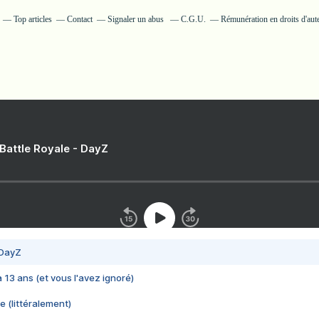
Top articles
Contact
Signaler un abus
C.G.U.
Rémunération en droits d'aut
 Battle Royale - DayZ
 DayZ
 a 13 ans (et vous l'avez ignoré)
e (littéralement)