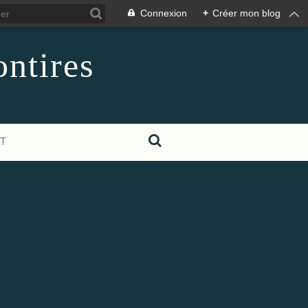
Connexion
+
Créer mon blog
ontires
T