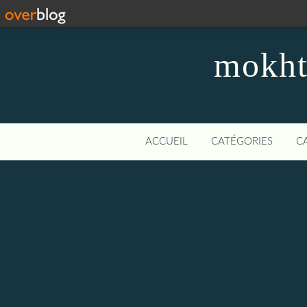
mokhta
ACCUEIL
CATÉGORIES
C