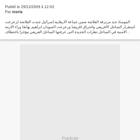
Publié le 29/12/2009 à 12:02
Par
maria
الموساد جند مرتزقة الفلاشة ضمن جماعة الارهابية اسرائيل جندت الفلاشة لزعزعت
استقرار الساحل الافريقي واختراق افريقيا وزعزعت السودان ابراهيم بهانقا وراء الازمة
الامنية في الساحل تطرات الجديدة التى عرفتها الساحل الفريقي مؤخرا باختطاف
الرعايا الاوروبين كشفت...
Publicité