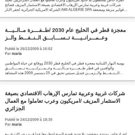
انفراد خاص بمحققون بلا حدود أمريكيون وعرب تعاملوا مع العمال الجزائريين كعبيد
شركات غربية وعربية تمارس الإرهاب الاقتصادي بصيغة الاستثمار المزيف فضائح
الشركة الامريكية الجزائرية لحفر الابار AMI ALGERIE SPA فواتير مزيفة ومضعفة
لتغطية تهريب العملة الصعبة...
معجزة قطر في الخليج عام 2030 /طــفــــرة مــالــيـــة
وعــمـــرانــيــــة تــســــابـــق الــنــفـــط والــز
Publié le 26/12/2009 à 16:02
Par
maria
يومبة النهار اللبنانية معجزة قطر في الخليج قطر 2030 ووقائع عن حياة المواطنين
والوافدين في قطر طــفــــرة مــالــيـــة وعــمـــرانــيــــة تــســــابـــق
الــنــفـــط والــزمـــن فيديل سبيتي تحيق في 25 ديسمبر 2009 هذه المشاهد
والوقائع حصيلة رحلة استغرقت...
شركات غربية وعربية تمارس الإرهاب الاقتصادي بصيغة
الاستثمار المزيف /امريكيون وعرب تعاملوا مع العمال
الجزائري
Publié le 24/12/2009 à 18:30
Par
maria
انفراد خاص بمنتدى محققون بلا حدود قضية السنة انتظروها عما قريب شركات غربية