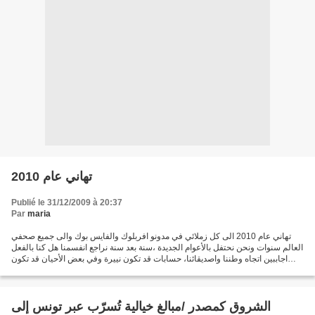
تهاني عام 2010
Publié le 31/12/2009 à 20:37
Par
maria
تهاني عام 2010 الى كل زملائي في مدونو افربلوك والفايس بوك والى جميع صحفي
العالم سنوات ونحن نحتفل بالأعوام الجديدة ،سنة بعد سنة نراجع انفسمنا هل كنا بالفعل
اجاببين اتجاه وطننا واصديقائنا، حسابات قد تكون نييرة وفي بعض الأحيان قد تكون
سيئة والإنسان قبل ان...
الشروق كمصدر /مبالغ خيالية تُسرّب عبر تونس إلى