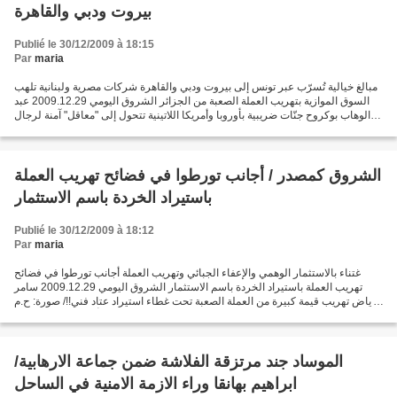
بيروت ودبي والقاهرة
Publié le 30/12/2009 à 18:15
Par
maria
مبالغ خيالية تُسرّب عبر تونس إلى بيروت ودبي والقاهرة شركات مصرية ولبنانية تلهب
السوق الموازية بتهريب العملة الصعبة من الجزائر الشروق اليومي 2009.12.29 عبد
الوهاب بوكروح جنّات ضريبية بأوروبا وأمريكا اللاتينية تتحول إلى "معاقل" آمنة لرجال
أعمال وهميين تسبب...
الشروق كمصدر / أجانب تورطوا في فضائح تهريب العملة
باستيراد الخردة باسم الاستثمار
Publié le 30/12/2009 à 18:12
Par
maria
غتناء بالاستثمار الوهمي والإعفاء الجبائي وتهريب العملة أجانب تورطوا في فضائح
تهريب العملة باستيراد الخردة باسم الاستثمار الشروق اليومي 2009.12.29 سامر
رياض تهريب قيمة كبيرة من العملة الصعبة تحت غطاء استيراد عتاد فني!!/ صورة: ح.م
غرامات بأكثر من 1400 مليار...
الموساد جند مرتزقة الفلاشة ضمن جماعة الارهابية/
ابراهيم بهانقا وراء الازمة الامنية في الساحل