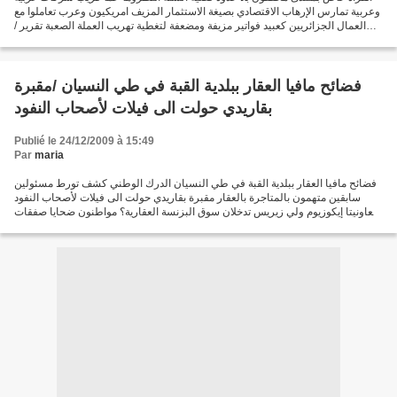
وعربية تمارس الإرهاب الاقتصادي بصيغة الاستثمار المزيف امريكيون وعرب تعاملوا مع
العمال الجزائريين كعبيد فواتير مزيفة ومضعفة لتغطية تهريب العملة الصعبة تقرير /
صالح مختاري عندما...
فضائح مافيا العقار ببلدية القبة في طي النسيان /مقبرة
بقاريدي حولت الى فيلات لأصحاب النفود
Publié le 24/12/2009 à 15:49
Par
maria
فضائح مافيا العقار ببلدية القبة في طي النسيان الدرك الوطني كشف تورط مسئولين
سابقين متهمون بالمتاجرة بالعقار مقبرة بقاريدي حولت الى فيلات لأصحاب النفود
تعاونيتا إيكوزيوم ولي زيريس تدخلان سوق البزنسة العقارية؟ مواطنون ضحايا صفقات
وعد بالبيع لمحلات وسكانات...