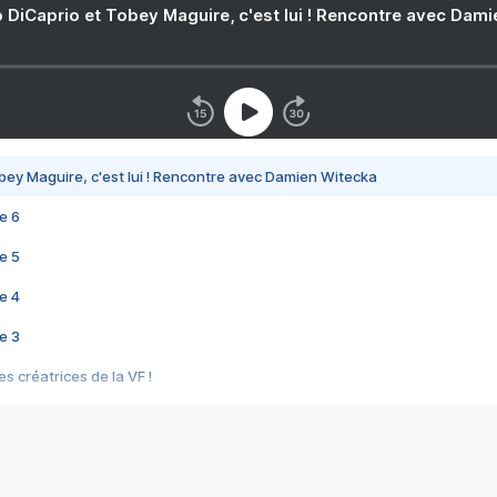
 DiCaprio et Tobey Maguire, c'est lui ! Rencontre avec Dam
bey Maguire, c'est lui ! Rencontre avec Damien Witecka
e 6
e 5
e 4
e 3
s créatrices de la VF !
e 2
e 1
e Mektoub My Love arrive enfin ! Rencontre avec Shaïn Boumedine et Sal