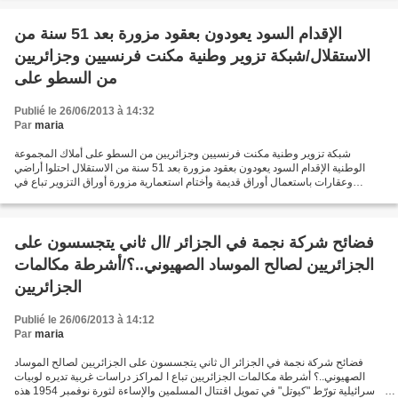
الإقدام السود يعودون بعقود مزورة بعد 51 سنة من
الاستقلال/شبكة تزوير وطنية مكنت فرنسيين وجزائريين
من السطو على
Publié le 26/06/2013 à 14:32
Par
maria
شبكة تزوير وطنية مكنت فرنسيين وجزائريين من السطو على أملاك المجموعة
الوطنية الإقدام السود يعودون بعقود مزورة بعد 51 سنة من الاستقلال احتلوا أراضي
وعقارات باستعمال أوراق قديمة وأختام استعمارية مزورة أوراق التزوير تباع في
السوق السوداء ب10 ألف دح بعد واحد...
فضائح شركة نجمة في الجزائر /ال ثاني يتجسسون على
الجزائريين لصالح الموساد الصهيوني..؟/أشرطة مكالمات
الجزائريين
Publié le 26/06/2013 à 14:12
Par
maria
فضائح شركة نجمة في الجزائر ال ثاني يتجسسون على الجزائريين لصالح الموساد
الصهيوني..؟ أشرطة مكالمات الجزائريين تباع ا لمراكز دراسات غربية تديره لوبيات
إسرائيلية تورّط "كيوتل" في تمويل اقتتال المسلمين والإساءة لثورة نوفمبر 1954 هذه