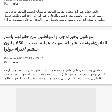
Par
maria
علاقة حكام الإمارات بتجارة الدولية للمخدرات مصانع لتعليب المخدرات في دبي
والشارقة ورأس الخيمة، بنك الاعتماد والتجارة الإماراتي كان أحد أهم وظائفه غسيل
أموال المخدرات دبي عاصمة عالمية لغسيل أموال المخدرات حكام يمتلكون مزارع
المخدرات في أفغانستان تقرير...
موثقون وخبراء جردوا مواطنين من حقوقهم باسم
القانون/موثقة بالشراقة سهلت عملية نصب ب650 مليون
سنتيم /خبراء حولوا
Publié le 26/06/2013 à 13:44
Par
maria
موثقون وخبراء جردوا مواطنين من حقوقهم باسم القانون حرروا وثيقة رهن ، أربعة
فرائض وسهلوا بيع عقار مرتين بطرق غير شرعية موثقة بالشراقة سهلت عملية نصب
ب650 مليون سنتيم اربعة فرائض على ذمة موثق بالمحمدية معسكر خبراء حولوا طابق
ارضي الى طابق اول و أنجزوا ا...