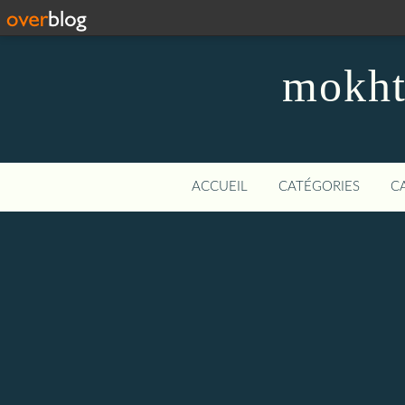
mokhta
ACCUEIL
CATÉGORIES
C