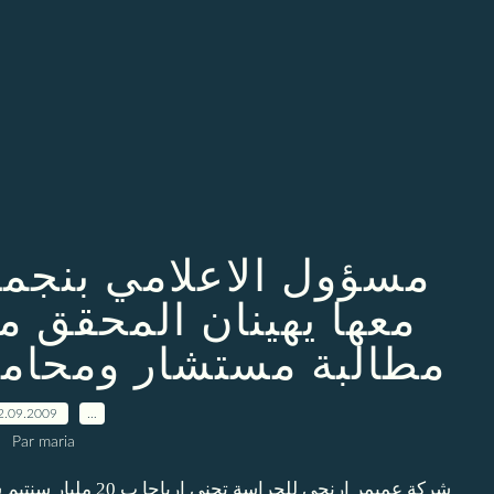
مسؤول الاعلامي بنجمة
معها يهينان المحقق م
مطالبة مستشار ومحامي
2.09.2009
…
Par maria
شركة عميمر ارنجي للح