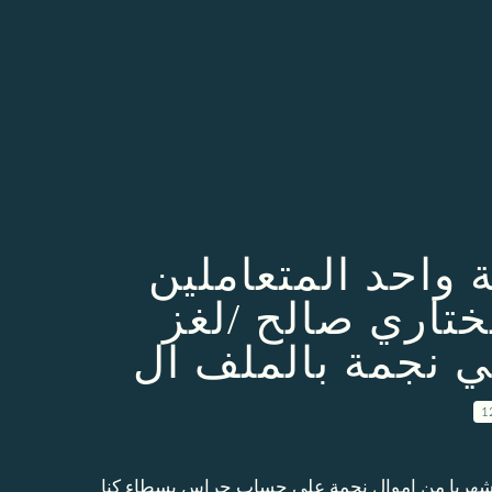
 واحد المتعاملين
ختاري صالح /لغز
 نجمة بالملف ال
1
راسة تجني ارباحا ب 20 مليار سنتيم شهريا من اموال نجمة على حساب حراس بسطاء كنا