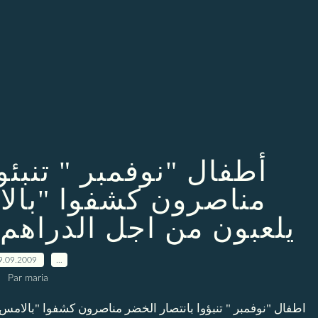
أطفال "نوفمبر " تنبئ/
مناصرون كشفوا "بالا
يلعبون من اجل الدراهم 
9.09.2009
…
Par maria
اطفال "نوفمبر " تنبؤوا بانتصار الخضر مناصرون كشفوا "بالامس 