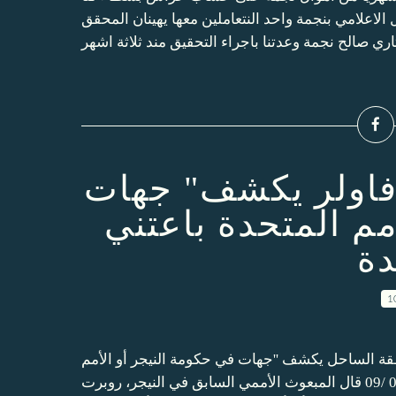
اعلامي بنجمة واحد النتعاملين معها يهينان المحقق
فاولر يكشف" جهات
مم المتحدة باعتني
1
ة الساحل يكشف ''جهات في حكومة النيجر أو الأمم
المتحدة باعتني للقاعدة'' عبد النور بوخمخم الخبرايوم 10 /09 /09 قال المبعوث الأممي السابق في النيجر، روبرت