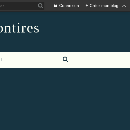
Connexion
+
Créer mon blog
ontires
T