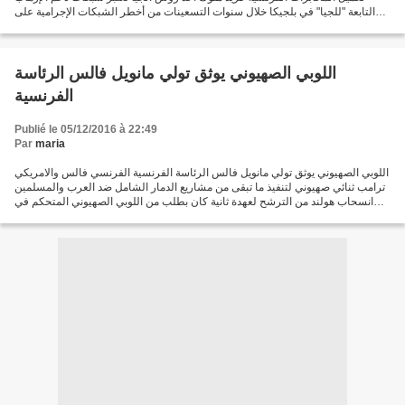
التابعة "للجيا" في بلجيكا خلال سنوات التسعينات من أخطر الشبكات الإجرامية على
مستوى أوربا كلها بحيث كانت...
اللوبي الصهيوني يوثق تولي مانويل فالس الرئاسة
الفرنسية
Publié le 05/12/2016 à 22:49
Par
maria
اللوبي الصهيوني يوثق تولي مانويل فالس الرئاسة الفرنسية الفرنسي فالس والامريكي
ترامب ثنائي صهيوني لتنفيذ ما تبقى من مشاريع الدمار الشامل ضد العرب والمسلمين
انسحاب هولند من الترشح لعهدة ثانية كان بطلب من اللوبي الصهيوني المتحكم في
دواليب السلطة في فرنسا...