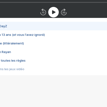
 DayZ
 a 13 ans (et vous l'avez ignoré)
e (littéralement)
im Rayan
 toutes les règles
s les jeux vidéo
us choquant de Rockstar ? - Le scandale BULLY
e plus moche de Steam
du RÊVE tourne au CAUCHEMAR
pendant 8 heures