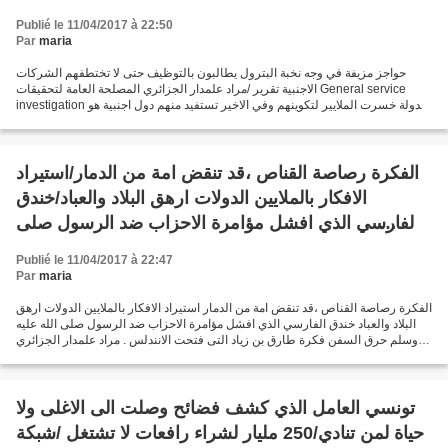
Publié le 11/04/2017 à 22:50
Par
maria
حواجز مزيفة في وجه نخبة البترول يطالبون بالتوظيف حتى لا تختطفهم الشركات
الاجنبية تقرير /مراد علمدار الجزائري المصلحة العامة لتحقيقات General service
investigation الدولة خسرت الملايير لتكوينهم وفي الاخير تستفيد منهم دول اجنبية هو
حال الكثير من اطارات...
الفكرة رصاصة القناص ،قد تنقض امة من الدمار/استيراد
الافكار بالملايين الدولات ارهق البلاد والعباد/خندق
الفارسي الذي افشل مؤامرة الاحزاب ضد الرسول صلى
الله عليه وسلم/حرق السفن فكرة طارق بن زياد التى
Publié le 11/04/2017 à 22:47
فتحت الانندلس
Par
maria
الفكرة رصاصة القناص ،قد تنقض امة من الدمار استيراد الافكار بالملايين الدولات ارهق
البلاد والعباد خندق الفارسي الذي افشل مؤامرة الاحزاب ضد الرسول صلى الله عليه
وسلم حرق السفن فكرة طارق بن زياد التى فتحت الانندلس . مراد علمدار الجزائري
لما تجمع أصحاب الأحزاب...
تونسي العامل الذي كشف فضائح وصلت الى الاغلى ولا
حياة لمن تنادي/250 مليار لشراء رافعات لا تشتغل /شبكة