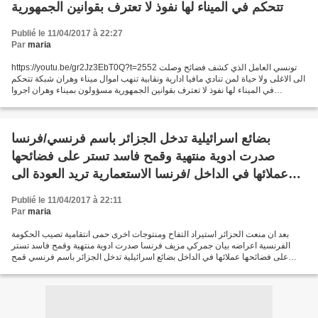
تتحكم في الميناء لها نفوذ لا تعترف بقوانين الجمهورية
Publié le 11/04/2017 à 22:27
Par
maria
https://youtu.be/gr2Jz3EbT0Q?t=2552 تونسي العامل الذي كشف فضائح وصلت
الى الاغلى ولا حياة لمن تنادي مافيا ادارية ونقابية تنهب اموال ميناء وهران شبكة تتحكم
في الميناء لها نفوذ لا تعترف بقوانين الجمهورية مسؤولون بميناء وهران اجروا
مفاوضات سرية باسبانيا مع...
بضائع اسرائيلية تدخل الجزائر باسم فرنسي/فرنسا
صدرت ادوية منتهية وقمح فاسد تستر على فضائحها
عملائها في الداخل /فرنسا الاستعمارية تريد العودة الى
الجزائر عبر الديموقراطية الاقتصادية
Publié le 11/04/2017 à 22:11
Par
maria
بعد ان منعت الحزائر استيراد التفاح ومنتوجات اخرى حمى انتقامية تصيب الحكومة
الفرنسية اعراضه بيان جمركي مزيف فرنسا صدرت ادوية منتهية وقمح فاسد تستر
على فضائحها عملائها في الداخل بضائع اسرائيلية تدخل الجزائر باسم فرنسي قمح
فرنسي سبب حمى فرنسية لمئات الجزائريين...