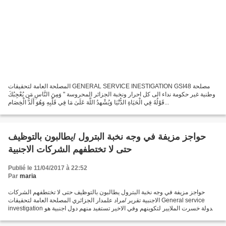
المصلحة العامة لتحقيقات GENERAL SERVICE INESTIGATION GSI48 مصلحة
وطنية غير حكومة نداء الى كل احرار ونخبة الجزائر المحروسة " وَمِنَ النَّاسِ مَن يُعْجِبُكَ
قَوْلُهُ فِي الْحَيَاةِ الدُّنْيَا وَيُشْهِدُ اللَّهَ عَلَىٰ مَا فِي قَلْبِهِ وَهُوَ أَلَدُّ الْخِصَامِ...
حواجز مزيفة في وجه نخبة البترول /يطالبون بالتوظيف
حتى لا تختطفهم الشركات الاجنبية
Publié le 11/04/2017 à 22:52
Par
maria
حواجز مزيفة في وجه نخبة البترول يطالبون بالتوظيف حتى لا تختطفهم الشركات
الاجنبية تقرير /مراد علمدار الجزائري المصلحة العامة لتحقيقات General service
investigation الدولة خسرت الملايير لتكوينهم وفي الاخير تستفيد منهم دول اجنبية هو
حال الكثير من اطارات...