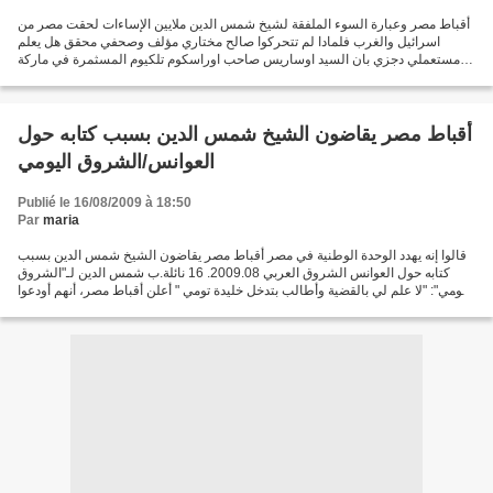
أقباط مصر وعبارة السوء الملفقة لشيخ شمس الدين ملايين الإساءات لحقت مصر من
اسرائيل والغرب فلمادا لم تتحركوا صالح مختاري مؤلف وصحفي محقق هل يعلم
مستعملي دجزي بان السيد اوساريس صاحب اوراسكوم تلكيوم المسثمرة في ماركة
دجزي ومصانع الاسمنت هو من اقباط مصر النافدين...
أقباط مصر يقاضون الشيخ شمس الدين بسبب كتابه حول
العوانس/الشروق اليومي
Publié le 16/08/2009 à 18:50
Par
maria
قالوا إنه يهدد الوحدة الوطنية في مصر أقباط مصر يقاضون الشيخ شمس الدين بسبب
كتابه حول العوانس الشروق العربي 2009.08. 16 نائلة.ب شمس الدين لـ"الشروق
اليومي": "لا علم لي بالقضية وأطالب بتدخل خليدة تومي " أعلن أقباط مصر، أنهم أودعوا
شكوى لدى النائب العام...