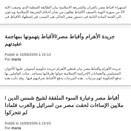
استهزاء اقباط مصر بالقران والشريعة الاسلامية بيان الطائفة القبطية الذي وصفت الاية
29 من سورة التوبة بالسيف الأقباط يقللون من شان أحكام الشريعة الإسلامية ويدعون
الى الفتنة المادة الثانية فى دستور مصر الحالى هى السبب فى إضطهاد الأقباط فى
مصر كانت مصر دولة...
جريدة الأهرام وأقباط مصر/الأقباط يتهمونها بمهاجمة
عقيدتهم
Publié le 16/08/2009 à 19:14
Par
maria
جريدة الأهرام وأقباط مصر بيان قبطي الأهرام جريدة حكومية أستولى عليها الأخوان
المسلمين والعصابات الإجرامية الإسلامية حولوا طرقاتها مساجد , مئات العاملين بها
تدفع الحكومة لهم مرتبات , هذه المرتبات يدفع الأقباط ضرائبهم فيها , وقد دأبت هذه
الجريدة فى مهاجمة...
أقباط مصر وعبارة السوء الملفقة لشيخ شمس الدين /
ملايين الإساءات لحقت مصر من اسرائيل والغرب فلمادا
لم تتحركوا
Publié le 16/08/2009 à 19:03
Par
maria