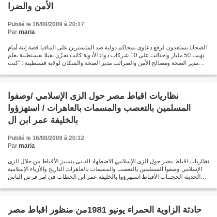
الأمن والضرا
Publié le 16/08/2009 à 20:17
Par
maria
الضحايا يستعدون لرفع دعاوى بمحاكم دولية ضد المتسترين على المافيا قصة إبنة أمام
نهبت 50 مليار واحتالت على 10 شركات دواء الأدوية كانت تخزّن بفيلا بقسنطينة بعلم
مدير الصحة ومصالح الأمن والضرائب مدير الصحة والسكان لولاية قسنطينة : "كنت
على علم ولم أبلغ الجهات...
نظاريات اقباط مصر حول الزى الإسلامي /وصفوا
المسلمين بالتعصب والمسمات بالعاهرات / استهزؤوا
بالخليفة عمر ابن ال
Publié le 16/08/2009 à 20:12
Par
maria
نظاريات اقباط مصر حول الزى الإسلامي الاضطهاد الدينى بتمييز الأقباط من خلال الزى
الإسلامي وصفوا المسلمين بالتعصب والمسمات بالعاهرات التاريخ والأزياء الإسلامية
الحديثة الحجــاب الأقباط استهزؤوا بالخليفة عمر ابن الخطاب في امر فرض الباس
عليهم هل الطعن في...
حادثة الزاوية الحمراء يونيو 1981من منظور اقباط مصر