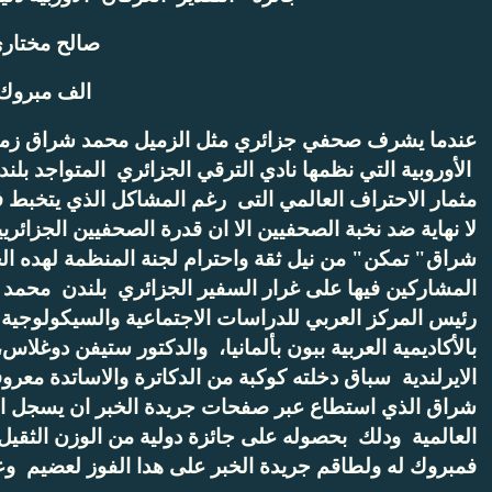
صالح مختار
الف مبروك
عندما يشرف صحفي جزائري مثل الزميل محمد شراق زملائه 
الأوروبية التي نظمها نادي الترقي الجزائري المتواجد بل
مثمار الاحتراف العالمي التى رغم المشاكل الذي يتخبط في
لا نهاية ضد نخبة الصحفيين الا ان قدرة الصحفيين الجزا
شراق" تمكن" من نيل ثقة واحترام لجنة المنظمة لهده الج
المشاركين فيها على غرار السفير الجزائري بلندن محمد صا
رئيس المركز العربي للدراسات الاجتماعية والسيكولوجية ب
بالأكاديمية العربية ببون بألمانيا، والدكتور ستيفن دوغل
الايرلندية سباق دخلته كوكبة من الدكاترة والاساتدة معر
شراق الذي استطاع عبر صفحات جريدة الخبر ان يسجل 
فمبروك له ولطاقم جريدة الخبر على هدا الفوز لعضيم و