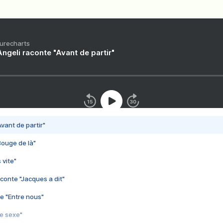
Purecharts
ngeli raconte "Avant de partir"
vant de partir"
Bouge de là"
 vite"
conte "Jacques a dit"
e "Entre nous"
3e sexe"