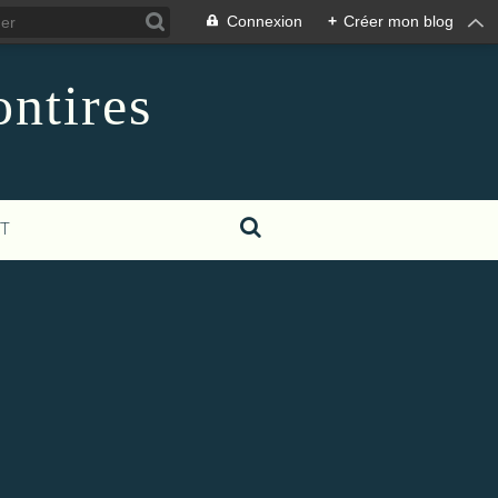
Connexion
+
Créer mon blog
ontires
T