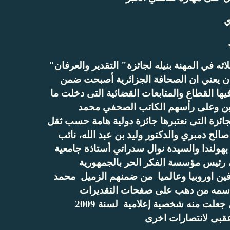
ي
في المهنة بنيله لجائزة" التقدير والعرفان"
ندن يعني ان الصحافة الجزائرية أصبحت ضمن
ها القطاع والمتابعات القضائية التى دخلت ما
ئريين وعلى رأسهم الكاتب الصحفي محمد
ائزة التى نعتبرها جائزة دولية هامة حسب ثقل
لح دمبري والدكتور وليد بن عبد الله، نائب
هولندا والسيدة نوال سدراتي أستاذة جامعية
اس، رئيس مؤسسة الفكر الحر بالجمهورية
وفين اوروبيا وعالميا من ضمنهم الزميل محمد
اسمه من دهب على صفحات التقديرات
العالمية ودلك بحصوله على جائزة دولية من الوزن الثقيل جعلت منه شخصية إعلامية لسنة 2009
عقبى لانتصارات اخرى