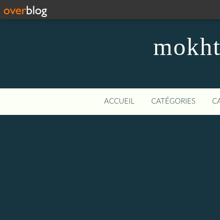
mokhta
ACCUEIL
CATÉGORIES
C