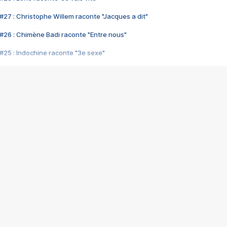
#27 : Christophe Willem raconte "Jacques a dit"
#26 : Chimène Badi raconte "Entre nous"
#25 : Indochine raconte "3e sexe"
#24 : Zaho raconte "C'est chelou"
#23 : Patrick Bruel raconte "Au café des délices"
#22 : Kyo raconte "Le chemin"
#21 : Nolwenn Leroy raconte "Cassé"
#20 : Patrick Hernandez raconte "Born to be alive"
#19 : Lorie raconte "Près de moi"
#18 : Michael Jones raconte "A nos actes manqués" (avec Jean-Jacque
#17 : Khaled raconte "Aïcha"
#16 : Corneille raconte "Parce qu'on vient de loin"