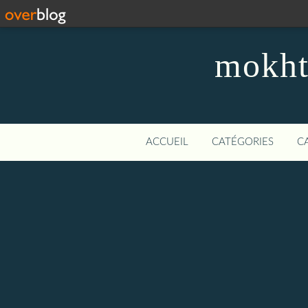
mokhta
ACCUEIL
CATÉGORIES
C