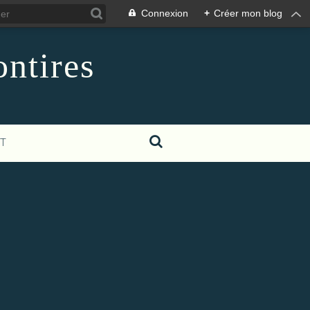
Connexion
+
Créer mon blog
ontires
T