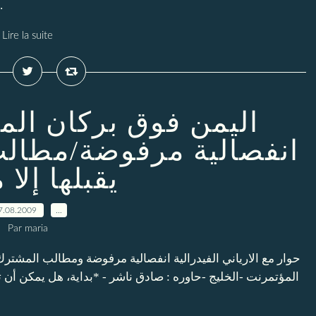
بالوقوف وراء ...
Lire la suite
اليمن فوق بركان المؤ
انفصالية مرفوضة/مطالب
يقبلها إلا
7.08.2009
…
Par maria
المؤتمرنت -الخليج -حاوره : صادق ناشر - *بداية، هل يمكن أن ت