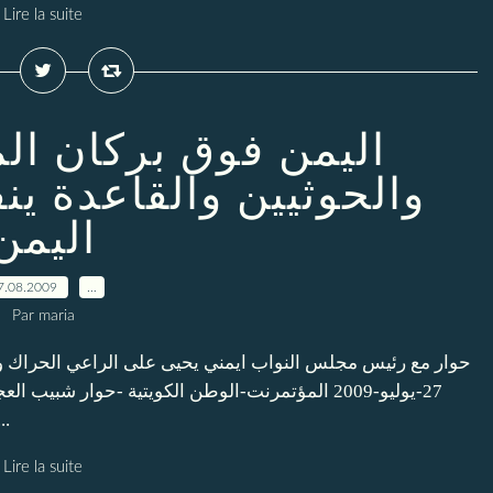
Lire la suite
اليمن فوق بركان ال
والحوثيين والقاعدة ين
اليمن
7.08.2009
…
Par maria
حوار مع رئيس مجلس النواب ايمني يحيى على الراعي الحراك وال,
يوليو-2009 المؤتمرنت-الوطن الكويتية -حوار شبيب
هناك من يستغل المناخ الديمقراطي في ...
Lire la suite