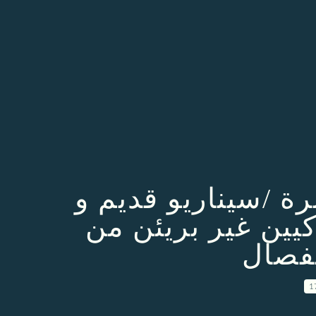
ة /سيناريو قديم و
يين غير بريئن من
نفصال
1