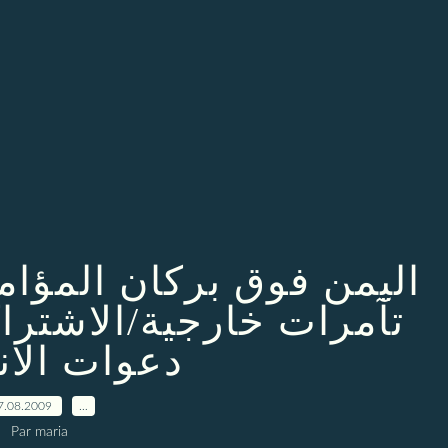
اليمن فوق بركان المؤامر
تآمرات خارجية/الاشتراك
دعوات الا
7.08.2009
…
Par maria