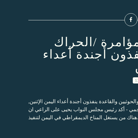
مؤامرة /الحراك
فذون أجندة أعداء
1
حوثيين والقاعدة ينفذون أجندة أعداء اليمن الإثنين
27- العجمي - أكد رئيس مجلس النواب يحيى على الراعي ان
اليمن لتنفيذ