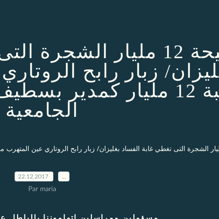
فضيحة 12 مليار الشجرة 
ليزان/ زبار رابح الروتار
ضريبة 12 مليار كمدير بس
الجامعية
22.12.2017
…
Par maria
مسؤولين ومراسلين اتهاموننا بالباطل على