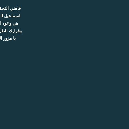
قاضي التحقي
اسماعيل الح
هي وعود ا
وقرارك باطل
يا مزور ا