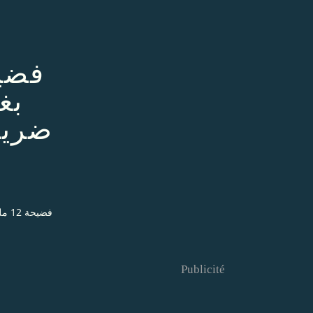
بغ
فضيحة 12 مليار الشجرة التى تغطي غابة الفساد بغليزان/ زبار رابح الروتاري عين المتهرب من ضريبة 12 مليار كمدير بسطيف بعد ان زور شهادته الجامعية
Publicité