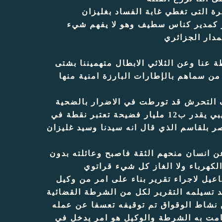
دار الجزائري
نا وعن الثلاثي الابطال متهميننا بشتى
ن سماهم بالإطارات البارزة امنية منها
ف التحرش قد تورطت في الاضرار بالضحية
محمد اسماعيل وعائلته بعدما سلمهم تقرير خطير عن تهرب ضريبي يقدر ب12 مليار فضيحة تعتبر نقطة في
ر بلقاسم الذي قال انه سيدنا وسيد غليزان
 عن انسان منحهم الثقة فاصبح وعائلته بدون
يل لاجراء تقرير بناء على امر من وكيل
تسيلمه التقرير لكل من الشرطة القضائية
1 مليار يخص فقط سنتين نشاط الوقواق تم توقيفه تعسفا عن عمله
في نظركم ما قامت به الشرطة والوكيل هو امر يدخل في