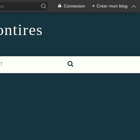
Connexion
+
Créer mon blog
ontires
T