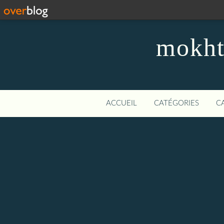
mokhta
ACCUEIL
CATÉGORIES
C