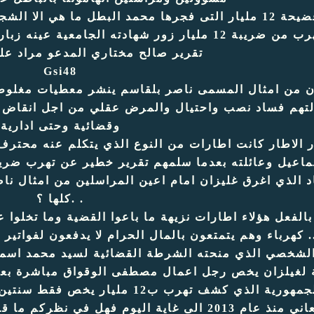
يار التى فجرها محمد البطل ما هي الا الشجرة التى تغطي غابة الفساد بغليزان
هرب من ضريبة
12 مليار زور شهادته الجامعية عينه زبار كمدير كناس سطيف وهو لا يفهم شيء
تقرير صالح مختاري المدعو مراد علم
Gsi48
 من امثال المسمى ناصر بلقاسم ينشر معطيات مغلوطة ع
التهم فساد نصب واحتيال والمرض عقلي من اجل انقاض م
وقضائية وحتى ادارية
 الاطار كانت اطارات من النوع الذي يتكلم عنه محتر
د الذي اغرق غليزان امام اعين المراسلين من امثال ناص
كلها ؟. .
بالفعل هؤلاء اطارات نزيهة ما باعوا القضية وما تخلوا
ن بالمال الحرام لا يدفعون لفواتير الكهرباء ولا الغاز كل شيء قراتوي ..
لشخصي الذي منحته الشرطة القضائية لسيد محمد اسماع
 لغيلزان يخص رجل اعمال مصطفى الوقواق مباشرة بعد 
ووكيل الجمهورية الذي كشف تهرب ب2
ليبقى يعاني منذ عام 2013 الى غاية اليوم فهل 