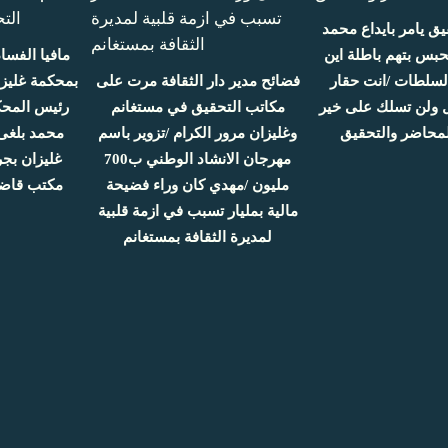
ق يامر بايداع محمد
بس بتهم باطلة اين
مافيا الفس
لسلطات /انت حقار
فضائح مدير دار الثقافة مرت على
 ولن تسلك على خير
مكاتب التحقيق في مستغانم
رئيس المحك
لمحاضر والتحقيق
وغليزان مرور الكرام /تزوير باسم
محمد بلغى
مهرجان الانشاد الوطني ب700
غليزان بج
مليون /مهدي كان وراء فضيحة
مكتب قاضي
مالية بمليار تسبب في ازمة قلبية
لمديرة الثقافة بمستغانم