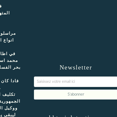
فضيحة 12 مل
المت
مراسلون
انواع 
في اطار
Newsletter
بحر الفسا
فادا كان 
كهرباء وهم يتمتعو
تكليف ا
الجمهورية