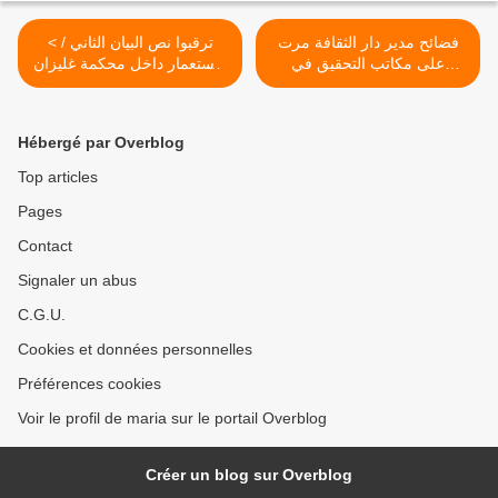
فضائح مدير دار الثقافة مرت
< ترقبوا نص البيان الثاني /
على مكاتب التحقيق في
الاستعمار داخل محكمة غليزان
مستغانم وغليزان مرور الكرام
يا للعار /نفضل ان تموت في
/تزوير باسم مهرجان الانشاد
سبيل الحق على ان نبقى نتفرج
الوطني ب700 مليون /مهدي
على فراعنة العدالة بغليزان
Hébergé par Overblog
كان وراء فضيحة مالية بمليار
تسبب في ازمة قلبية لمديرة
Top articles
الثقافة بمستغانم >
Pages
Contact
Signaler un abus
C.G.U.
Cookies et données personnelles
Préférences cookies
Voir le profil de maria sur le portail Overblog
Créer un blog sur Overblog