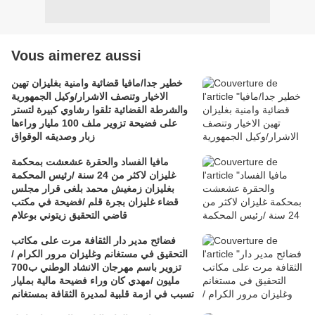
Vous aimerez aussi
خطير جدا/مافيا قضائية وامنية بغليزان تهين
الاخيار وتنصف الاشرار/وكيل الجمهورية
والشرطة القضائية تلقوا رشاوي كبيرة لتستر
على فضيحة تزوير ملف 100 مليار وراءها
زبار وصديقه الوقواق
مافيا الفساد والحقرة عشعشت بمحكمة
غليزان لاكثر من 24 سنة /رئيس المحكمة
بغليزان زمغيش محمد بلغى قرار مجلس
قضاء غليزان بجرة قلم /فضيحة في مكتب
قاضي التحقيق زيتوني بوعلام
فضائح مدير دار الثقافة مرت على مكاتب
التحقيق في مستغانم وغليزان مرور الكرام /
تزوير باسم مهرجان الانشاد الوطني ب700
مليون /مهدي كان وراء فضيحة مالية بمليار
تسبب في ازمة قلبية لمديرة الثقافة بمستغانم