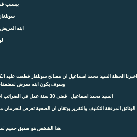
بيسبب فساد بمقدار 12 مليار يص
سونلغاز ت
ابنه المري
لو
وسوف يكون ابنه معرض لمضعفا .
السيد محمد اسماعيل قضى 30 سنة عمل في الضرائب اقيل من منصبه بسبب تقرير ضريبي سلمه لشرطة القضائية بغليزان ووكيل الجمهورية لدات الولاية بطلب منهما ..
هدا الشخص هو صديق حميم لمدع