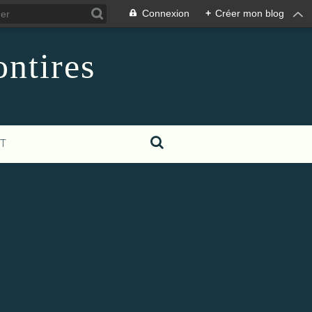
Connexion
+
Créer mon blog
ontires
T