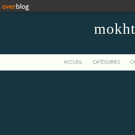
mokhta
ACCUEIL
CATÉGORIES
C