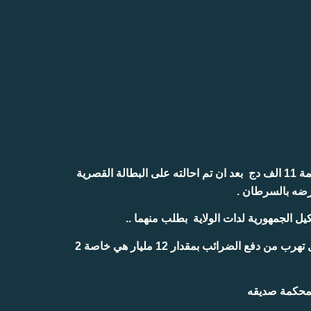
اخبرنا الحظة السيد محمد اسماعيل ان مصالح سونلغاز قطعت عليه الكهرباء والغاز بايعاز فوقي بسبب عدم استطاعته دفع فاتورة متاخرة بقيمة 11 الف دج بعد ان تم احالته على البطالة القصرية
مرضه بالسرطان
الوثائق المرفقة التكليف والتقرير يوثقان ان الضحية تعرض للحرمان من المعيشة بسبب قضية فساد تورط فيها المدعو العقون هو رجل اعمال تهرب من دفع الضرائب بمقدار 12 مليار هي خاصة 2
لمحكمة صديقه