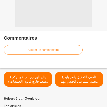
Commentaires
Ajouter un commentaire
قاضي التحقيق يامر بايداع
< جناح الهواري ضياء وابوكر
محمد اسماعيل الحبس بتهم
ينشط خارج قانون الجمعيات /
باطلة اين هي وعود السلطات /
الرابطة الجزائرية للدفاع عن
انت حقار وقرارك باطل ولن
حقوق الإنسان جناح –هواري
تسلك على خير يا مزور
قدور -- على صفيح ساخن
Hébergé par Overblog
المحاضر والتحقيق >
Top articles