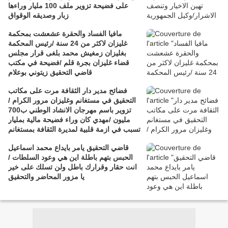
على فضيحة تزوير ملف 100 مليار وراءها
زبار وصديقه الوقواق
مافيا الفساد والحقرة عشعشت بمحكمة
غليزان لاكثر من 24 سنة /رئيس المحكمة
بغليزان زمغيش محمد بلغى قرار مجلس
قضاء غليزان بجرة قلم /فضيحة في مكتب
قاضي التحقيق زيتوني بوعلام
فضائح مدير دار الثقافة مرت على مكاتب
التحقيق في مستغانم وغليزان مرور الكرام /
تزوير باسم مهرجان الانشاد الوطني ب700
مليون /مهدي كان وراء فضيحة مالية بمليار
تسبب في ازمة قلبية لمديرة الثقافة بمستغانم
قاضي التحقيق يامر بايداع محمد اسماعيل
الحبس بتهم باطلة اين هي وعود السلطات /
انت حقار وقرارك باطل ولن تسلك على خير
يا مزور المحاضر والتحقيق